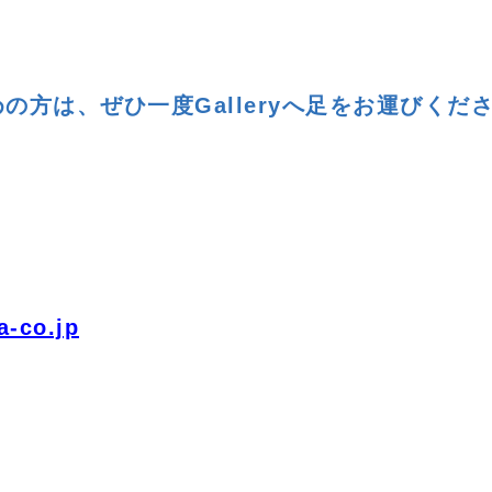
方は、ぜひ一度Galleryへ足をお運びくだ
-co.jp