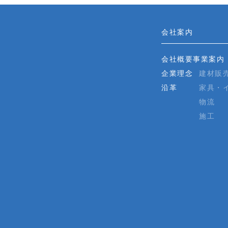
会社案内
会社概要
事業案内
企業理念
建材販
沿革
家具・
物流
施工