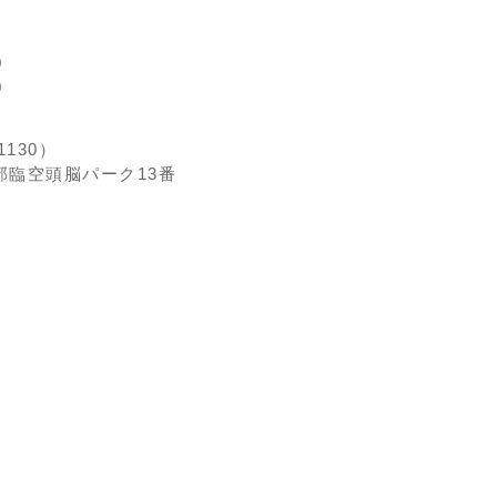
0
0
1130）
宇部臨空頭脳パーク13番