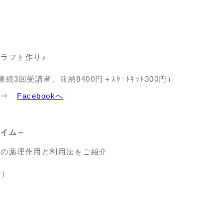
ラフト作り♪
続3回受講者、前納8400円＋ｽﾀｰﾄｷｯﾄ300円）
 ⇒
Facebookへ
タイム～
その薬理作用と利用法をご紹介
付）