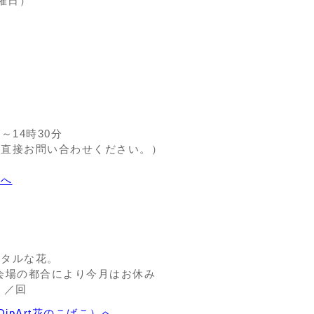
火曜日）
～14時30分
、直接お問い合わせください。）
ジへ
スタルな花。
 ＊会場の都合により今月はお休み
）／回
（DipArt花のこばこ）へ