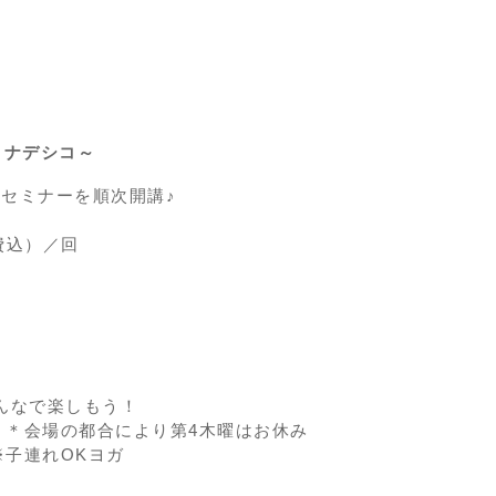
トナデシコ～
セミナーを順次開講♪
料費込）／回
んなで楽しもう！
0分 ＊会場の都合により第4木曜はお休み
 ※子連れOKヨガ