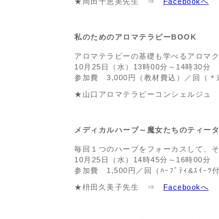
★岡田千恵美先生 ⇒
Facebookへ
私のためのアロマテラピーBOOK
アロマテラピーの基礎も学べるアロマク
10月25日（水）13時00分～14時30分
参加費 3,000円（教材費込）／回（＊連
★山口アロマテラピーコンシェルジュ
メディカルハーブ～魔女たちのティー
毎回１つのハーブをフォーカスして、
10月25日（水）14時45分～16時00分
参加費 1,500円／回（ﾊｰﾌﾞﾃｨ&ｽｲｰﾂ
★枡田久美子先生 ⇒
Facebookへ