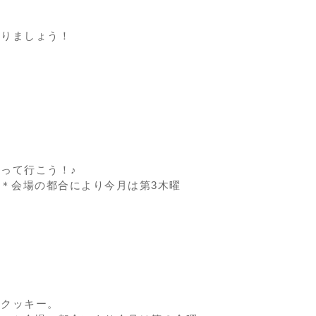
作りましょう！
って行こう！♪
0分 ＊会場の都合により今月は第3木曜
いクッキー。