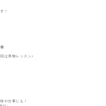
です！
流会
回は巻物レッスン♪
趣味や仕事にも！