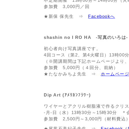
不定期開催 13時00分～14時00分（
参加費 3,000円／回
★新保 保先生 ⇒
Facebookへ
shashin no I RO HA -写真のいろは-
初心者向け写真講座です。
4回コース（第2、第4火曜日）13時00分
（※開講期間は下記ホームページより
参加費 5,000円（４回分、前納）
★たなかみちよ先生 ⇒
ホームペー
Dip Art (ｱﾒﾘｶﾝﾌﾗﾜｰ)
ワイヤーとアクリル樹脂液で作るクリ
-月-日（水）13時30分～15時30分
参加費 2,500円～3,000円（材料費込
★尾葉石美紀子先生 ⇒
Facebook