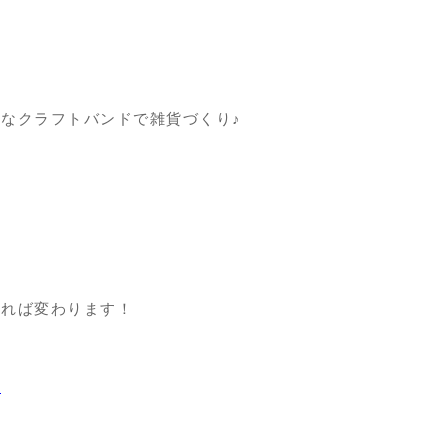
なクラフトバンドで雑貨づくり♪
知れば変わります！
絡