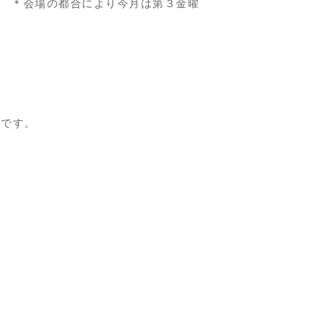
00分 ＊会場の都合により今月は第３金曜
座です。
）