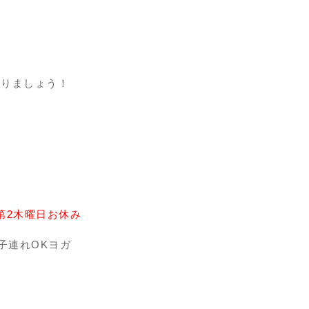
作りましょう！
第2木曜日お休み
※子連れOKヨガ