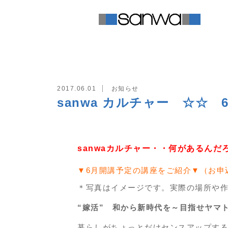
TOP
お知らせ
sanwa カルチ
2017.06.01
お知らせ
sanwa カルチャー ☆☆
sanwaカルチャー・・何があるんだ
▼6月開講予定の講座をご紹介▼（お申
＊写真はイメージです。実際の場所や
“嫁活” 和から新時代を～目指せヤマ
暮らしがちょっとだけセンスアップする