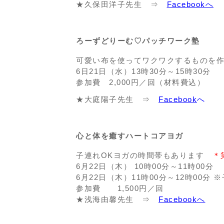
★久保田洋子先生 ⇒
Facebookへ
ろーずどりーむ♡パッチワーク塾
可愛い布を使ってワクワクするものを
6日21日（水）13時30分～15時30分
参加費 2,000円／回（材料費込）
★大庭陽子先生 ⇒
Facebook
へ
心と体を癒すハートコアヨガ
子連れOKヨガの時間帯もあります
＊
6月22日（木） 10時00分～11時00分
6月22日（木）11時00分～12時00分 
参加費 1,500円／回
★浅海由馨先生 ⇒
Facebookへ