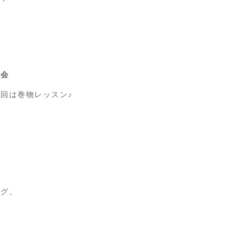
流会
回は巻物レッスン♪
ング。