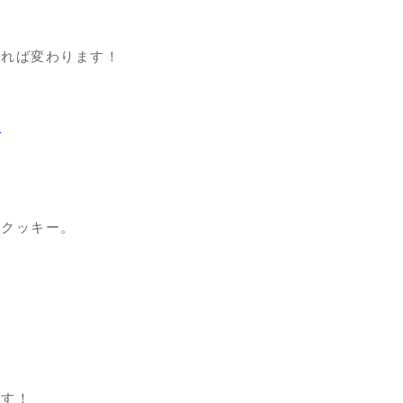
知れば変わります！
絡
いクッキー。
です！