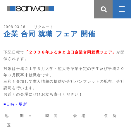
2008.03.26
リクルート
企業 合同 就職 フェア 開催
下記日程で
「２００８年ふるさと山口企業合同就職フェア」
が開
催されます。
対象は平成２１年３月大学・短大等卒業予定の学生及び平成２０
年３月既卒未就職者です。
三和も参加して求人情報の提供や会社パンフレットの配布、会社
説明を行います。
お近くの会場にぜひお立ち寄りください！
■日時・場所
地
期 日
時 間
会 場
住 所
区