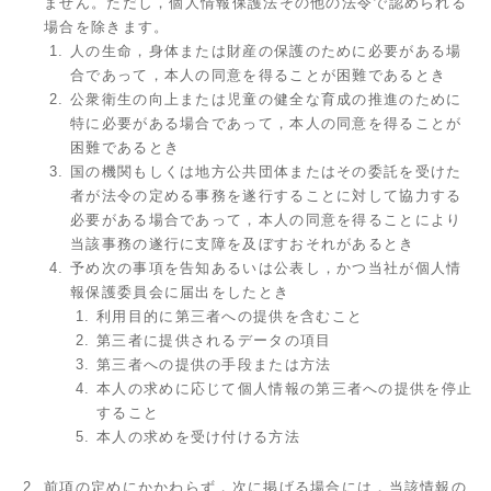
ません。ただし，個人情報保護法その他の法令で認められる
場合を除きます。
人の生命，身体または財産の保護のために必要がある場
合であって，本人の同意を得ることが困難であるとき
公衆衛生の向上または児童の健全な育成の推進のために
特に必要がある場合であって，本人の同意を得ることが
困難であるとき
国の機関もしくは地方公共団体またはその委託を受けた
者が法令の定める事務を遂行することに対して協力する
必要がある場合であって，本人の同意を得ることにより
当該事務の遂行に支障を及ぼすおそれがあるとき
予め次の事項を告知あるいは公表し，かつ当社が個人情
報保護委員会に届出をしたとき
利用目的に第三者への提供を含むこと
第三者に提供されるデータの項目
第三者への提供の手段または方法
本人の求めに応じて個人情報の第三者への提供を停止
すること
本人の求めを受け付ける方法
前項の定めにかかわらず，次に掲げる場合には，当該情報の