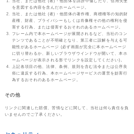
当社、または他社 (者)・他団体を誹謗中傷したり、信用失墜
を意図する内容を含んだホームページ。
当社、または他社 (者)・他団体の著作権、商標権等の知的財
産権、財産、プライバシーもしくは肖像権その他の権利を侵
害する行為、または侵害するおそれのあるホームページ。
フレーム内で本ホームページが展開されるなど、当社のコン
テンツであることが不明確となり、第三者に誤解を与える可
能性があるホームページ (必ず画面が完全に本ホームページ
に切り替わるか、新しいブラウザウインドウが開いて、本ホ
ームページが表示される形でリンクを設定してください)。
上記各項目の他、法律、条例、規則を含む法令または公序良
俗に違反する行為、本ホームページサービスの運営を妨害行
為するおそれのあるホームページ。
その他
リンクに関連した賠償、苦情などに関して、当社は何ら責任を負
いませんのでご了承ください。