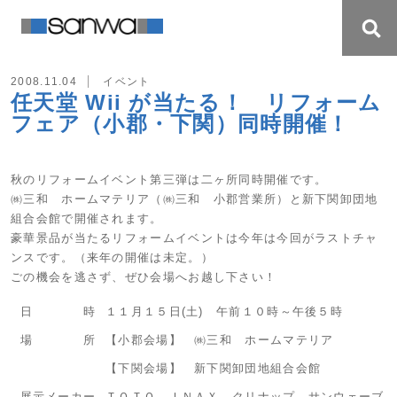
2008.11.04
イベント
任天堂 Wii が当たる！ リフォーム
フェア（小郡・下関）同時開催！
秋のリフォームイベント第三弾は二ヶ所同時開催です。
㈱三和 ホームマテリア（㈱三和 小郡営業所）と新下関卸団地
組合会館で開催されます。
豪華景品が当たるリフォームイベントは今年は今回がラストチャ
ンスです。（来年の開催は未定。）
ごの機会を逃さず、ぜひ会場へお越し下さい！
日 時
１１月１５日(土) 午前１０時～午後５時
場 所
【小郡会場】 ㈱三和 ホームマテリア
【下関会場】 新下関卸団地組合会館
展示メーカー
ＴＯＴＯ、ＩＮＡＸ、クリナップ、サンウェーブ