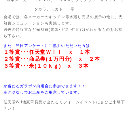
タカラ、ミカド･･･等
会場では、各メーカーのキッチン等水廻り商品の展示の他に、光
熱費シミュレーションも実施します。
過去の領収書など光熱費(電気･ガス･灯油代)がわかるものをお持
ち下さい。
また、当日アンケートにご協力いただいた方は、
１等賞･･･任天堂Ｗｉｉ ｘ １本
２等賞･･･商品券(１万円分) ｘ ２本
３等賞･･･米(１０ｋｇ) ｘ ３本
が当たるガラポン抽選会に参加できます！！
空クジなしでお土産をご用意しています。
任天堂Wii他豪華賞品が当たるリフォームイベントにぜひご来場下
さい！