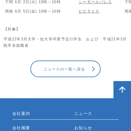
下関
6月 2日(火) 10時～16時
シーモールパレス
下
周南
6月 5日(金) 10時～16時
ピピ５１０
周
【対象】
平成22年3月大学・短大等卒業予定の学生 および 平成21年3月
既卒未就職者
ニュースの一覧へ戻る
会社案内
ニュース
会社概要
お知らせ