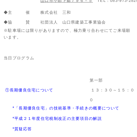
山口市小郡下郷７９６－５
TEL：083-973-282
◆主 催
株式会社 三和
◆協 賛
社団法人 山口県建築工事業協会
※駐車場には限りがありますので、極力乗り合わせにてご来場願
います。
当日プログラム
第一部
①長期優良住宅について
１３：３０～１５：０
０
*「長期優良住宅」の技術基準・手続きの概要について
*平成２１年度住宅税制改正の主要項目の解説
*質疑応答