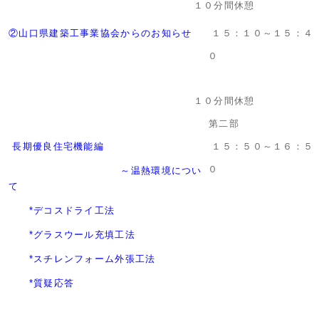
１０分間休憩
②山口県建築工事業協会からのお知らせ
１５：１０～１５：４
０
１０分間休憩
第二部
長期優良住宅機能編
１５：５０～１６：５
０
～温熱環境につい
て
*デコスドライ工法
*グラスウール充填工法
*スチレンフォーム外張工法
*質疑応答