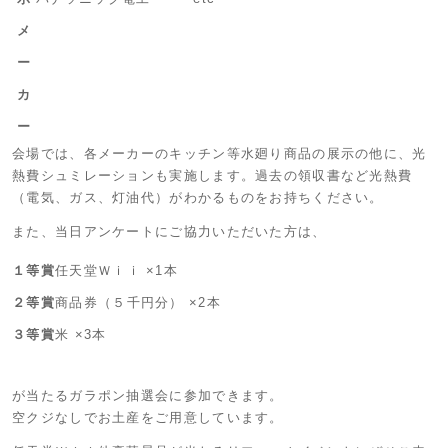
メ
ー
カ
ー
会場では、各メーカーのキッチン等水廻り商品の展示の他に、光
熱費シュミレーションも実施します。過去の領収書など光熱費
（電気、ガス、灯油代）がわかるものをお持ちください。
また、当日アンケートにご協力いただいた方は、
１等賞
任天堂Ｗｉｉ ×1本
２等賞
商品券（５千円分） ×2本
３等賞
米 ×3本
が当たるガラポン抽選会に参加できます。
空クジなしでお土産をご用意しています。