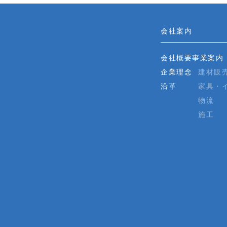
会社案内
会社概要
事業案内
企業理念
建材販
沿革
家具・
物流
施工