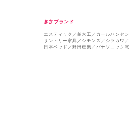
参加ブランド
エスティック／柏木工／カールハンセ
サントリー家具／シモンズ／シラカワ
日本ベッド／野田産業／パナソニック