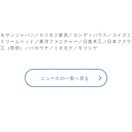
ン＆サンジャパン／カリモク家具／カンディハウス／コイズミ
／ドリームベッド／東洋ファニチャー／日進木工／日本フクラ
電工（照明）／パモウナ／ミキモク／モリシゲ
ニュースの一覧へ戻る