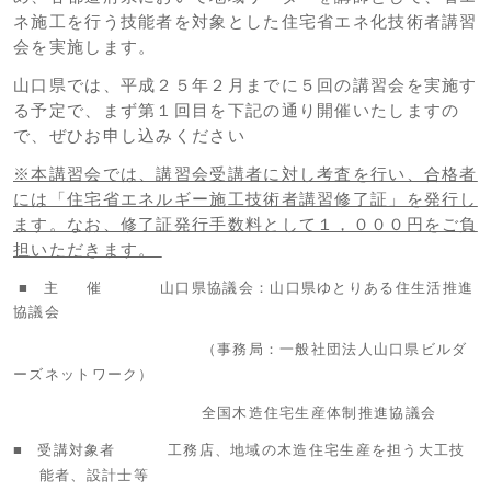
ネ施工を行う技能者を対象とした住宅省エネ化技術者講習
会を実施します。
山口県では、平成２５年２月までに５回の講習会を実施す
る予定で、まず第１回目を下記の通り開催いたしますの
で、ぜひお申し込みください
※本講習会では、講習会受講者に対し考査を行い、合格者
には「住宅省エネルギー施工技術者講習修了証」を発行し
ます。なお、修了証発行手数料として１，０００円をご負
担いただきます。
■
主催
山口県協議会：山口県ゆとりある住生活推進
協議会
（事務局：一般社団法人山口県ビルダ
ーズネットワーク）
全国木造住宅生産体制推進協議会
■
受講対象者 工務店、地域の木造住宅生産を担う大工技
能者、設計士等