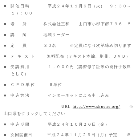
■
開催日時
平成２４年１１月６日（火） ９：３０～
１７：００
■
場所
株式会社三和 山口市小郡下郷７９６－５
■
講師
地域リーダー
■
定員
３０名 ※定員になり次第締め切ります
■
テキスト
無料配布（テキスト本編、別冊、ＤＶＤ）
■
受講費用
１，０００円（講習修了証等の発行手数料
として）
■
ＣＰＤ単位
６単位
■
申込方法
インターネットによる申し込み
URL
http://www.shoene.org/
※
山口県をクリックしてください
■
申込期限
平成２４年１０月２６日（金）
■
次回開催日 平成２４年１１月２６日（月）予定 ※