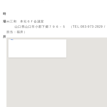
時
場
㈱三和 本社６Ｆ会議室
山口県山口市小郡下郷７９６－５ （TEL:083-973-2829 /
担当：福井）
所