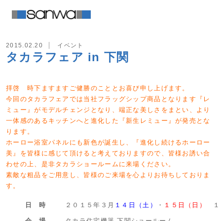
2015.02.20
イベント
タカラフェア in 下関
拝啓 時下ますますご健勝のこととお喜び申し上げます。
今回のタカラフェアでは当社フラッグシップ商品となります『レ
ミュー』がモデルチェンジとなり、端正な美しさをまとい、より
一体感のあるキッチンへと進化した『新生レミュー』が発売とな
ります。
ホーロー浴室パネルにも新色が誕生し、『進化し続けるホーロー
美』を皆様に感じて頂けると考えておりますので、皆様お誘い合
わせの上、是非タカラショールームに来場ください。
素敵な粗品をご用意し、皆様のご来場を心よりお待ちしておりま
す。
日 時
２０１５年３月
１４日（土）
・
１５日（日）
１
会 場
タカラ住宅機器 下関ショールーム