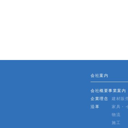
会社案内
会社概要
事業案内
企業理念
建材販
沿革
家具・
物流
施工