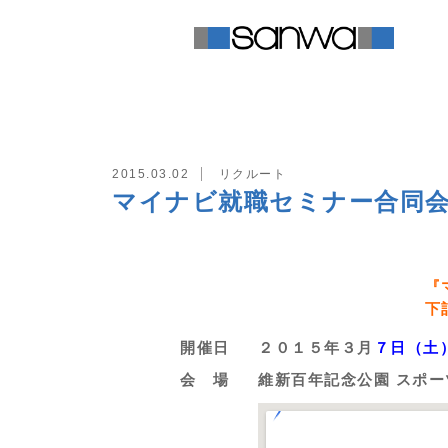
TOP
リクルート
マイナビ就職セ
2015.03.02
リクルート
マイナビ就職セミナー合同
『
下
開催日
２０１５年３月
７日（土
会 場
維新百年記念公園 スポ