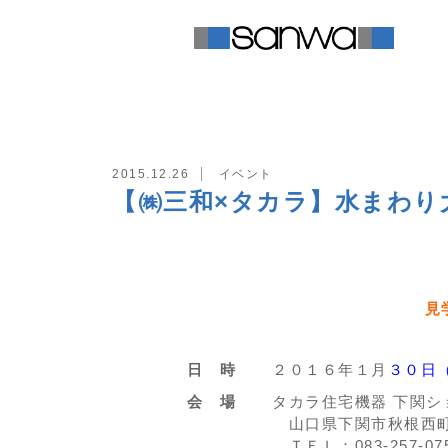
TOP
イベント
【㈱三和×タカラ】
2015.12.26
イベント
【㈱三和×タカラ】水まわり大
見
日 時
２０１６年１月
３０日
会 場
タカラ住宅機器 下関シ
山口県下関市秋根西町
ＴＥＬ：083-257-07