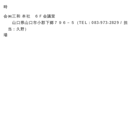
時
会
㈱三和 本社 ６Ｆ会議室
山口県山口市小郡下郷７９６－５（TEL：083-973-2829 / 担
当：久野）
場